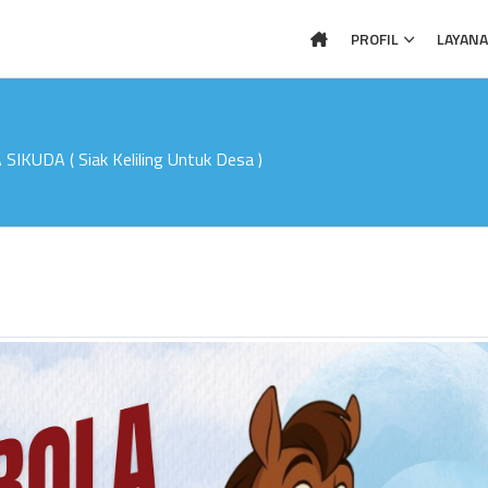
PROFIL
LAYAN
UDA ( Siak Keliling Untuk Desa )