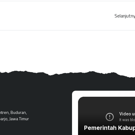
Selanjutn
ntren, Buduran,
arjo, Jawa Timur