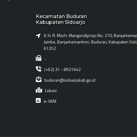
Kecamatan Buduran
Kabupaten Sidoarjo
Jl. H. R. Moch. Mangundiprojo No. 270, Banjarkema
Jambe, Banjarkemantren, Buduran, Kabupaten Sido
61252
-
(+62) 31 - 8921642
buduran@sidoarjokab.go.id
Lokasi
e-SKM