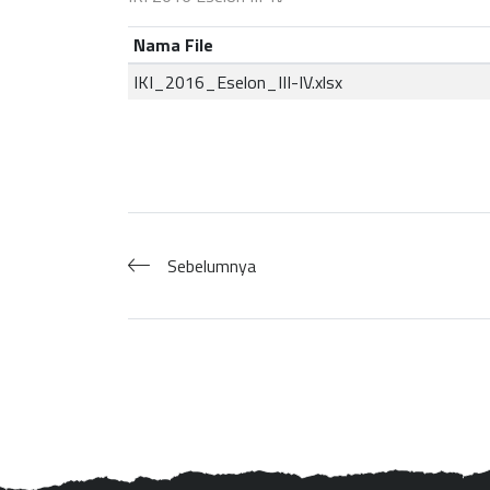
Nama File
IKI_2016_Eselon_III-IV.xlsx
Sebelumnya