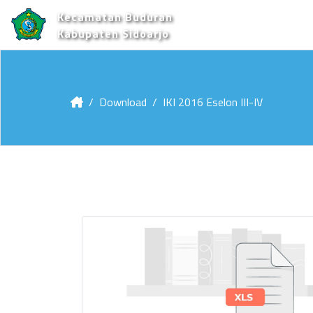
Kecamatan Buduran
Kabupaten Sidoarjo
Download
IKI 2016 Eselon III-IV